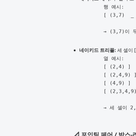
	행 예시:

	[ (3,7)  _  (3,7)  1  5  _  _  _  _ ]

	→ (3,7)이 두 셀에만 존재하므로, 같은 행의 나머지 셀에서 3과 7 후보 제거 가능

네이키드 트리플:
세 셀이 [
	열 예시:

	[ (2,4) ]

	[ (2,4,9) ]

	[ (4,9) ]

	[ (2,3,4,9) ]  ← 여기에서 2, 4, 9 제거 가능 → (3)만 남음

	→ 세 셀이 2,4,9만 포함하므로 나머지 셀에서는 2,4,9를 제거할 수 있음

📐 포인팅 페어 / 박스