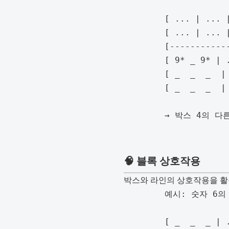
	[ ... | ... | ... ]

	[ ... | ... | ... ]

	[-----------------]

	[ 9* _ 9* | ... ]  ← 행 4의 9 후보가 박스 4 내부에만 있음

	[ _  _  _  | ... ]

	[ _  _  _  | ... ]

	→ 박스 4의 다른 영역(행 5, 6)에서 9 후보 제거 가능

🧠 블록 상호작용
박스와 라인의 상호작용을 활용
	예시: 숫자 6의 후보가 아래와 같이 배열된 경우

	[ _  _  _ | ... ]
