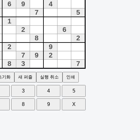
초기화
새 퍼즐
실행 취소
인쇄
3
4
5
8
9
X