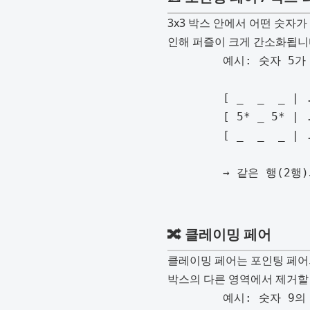
3x3 박스 안에서 어떤 숫자가
인해 퍼즐이 크게 간소화됩니
	예시: 숫자 5가 왼쪽 위 박스 내에서 행 2에만 후보로 존재

	[ _  _  _ | ... ]

	[ 5* _ 5* | ... ]  ← 행 2, 박스 내의 5 후보 위치

	[ _  _  _ | ... ]

	→ 같은 행(2행)의 다른 박스 영역에서 5 후보 제거 가능

🔀 클레이밍 페어
클레이밍 페어는 포인팅 페어의
박스의 다른 영역에서 제거할 
	예시: 숫자 9의 후보가 행 4에서 왼쪽 중간 박스(박스 4)에만 위치할 경우
