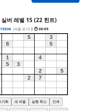
 실버 레벨 15 (22 힌트)
15836
| ⏱ 00:05
(퍼즐 보기)
초기화
새 퍼즐
실행 취소
인쇄