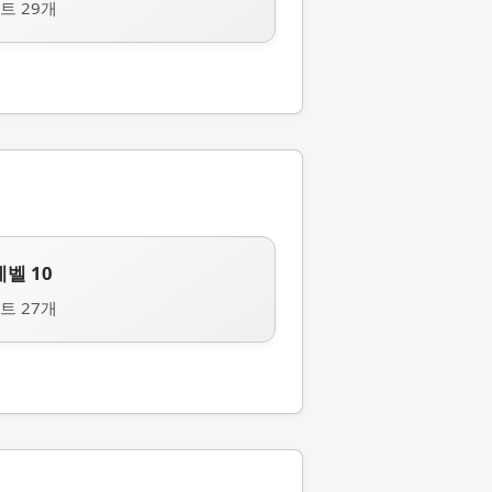
트 29개
레벨 10
트 27개