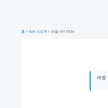
홈
>
9x9 스도쿠
>
퍼즐 0915836
레벨 