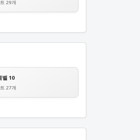
트 29개
레벨 10
트 27개