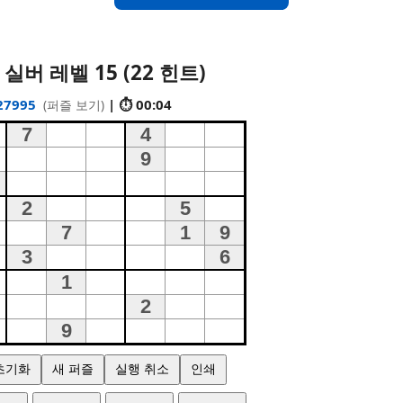
 실버 레벨 15 (22 힌트)
27995
| ⏱ 00:05
(퍼즐 보기)
초기화
새 퍼즐
실행 취소
인쇄