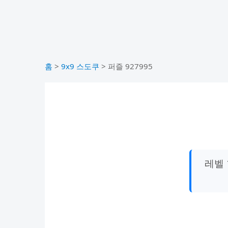
홈
>
9x9 스도쿠
>
퍼즐 927995
레벨 